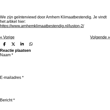
We zijn geïnterviewd door Arnhem Klimaatbestendig. Je vindt
het artikel hier:
https://www.arnhemklimaatbestendig.nl/luston-2/
«
Vorige
Volgende
»
D
D
S
D
e
e
h
e
Reactie plaatsen
l
e
a
l
Naam *
e
l
r
e
n
e
n
E-mailadres *
Bericht *