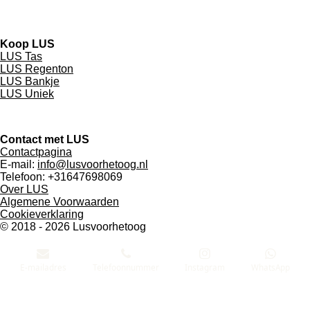
a
n
i
c
s
n
e
t
k
Koop LUS
b
a
e
LUS Tas
o
g
d
LUS Regenton
o
r
I
LUS Bankje
k
a
n
LUS Uniek
m
Contact met LUS
Contactpagina
E-mail:
info@lusvoorhetoog.nl
Telefoon: +31647698069
Over LUS
Algemene Voorwaarden
Cookieverklaring
© 2018 - 2026 Lusvoorhetoog
E-mailadres
Telefoonnummer
Instagram
WhatsApp