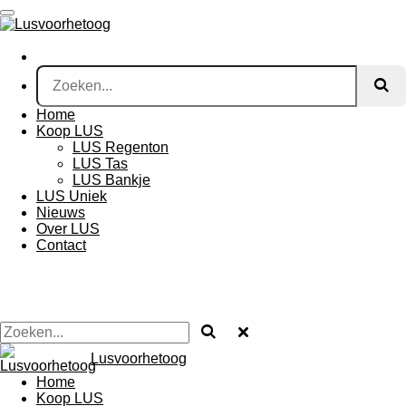
Ga
direct
naar
de
hoofdinhoud
Home
Koop LUS
LUS Regenton
LUS Tas
LUS Bankje
LUS Uniek
Nieuws
Over LUS
Contact
Lusvoorhetoog
Home
Koop LUS