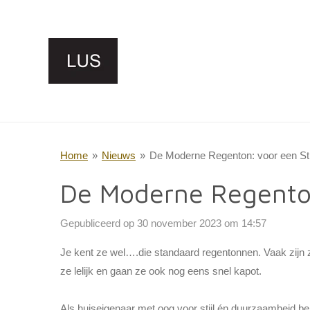
Ga
direct
naar
de
hoofdinhoud
Home
»
Nieuws
»
De Moderne Regenton: voor een Sti
De Moderne Regenton
Gepubliceerd op 30 november 2023 om 14:57
Je kent ze wel….die standaard regentonnen. Vaak zijn ze
ze lelijk en gaan ze ook nog eens snel kapot.
Als huiseigenaar met oog voor stijl én duurzaamheid be