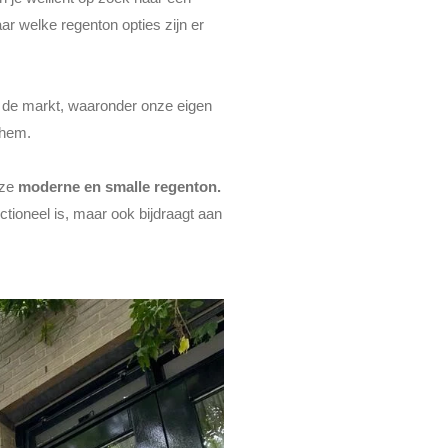
ar welke regenton opties zijn er
de markt, waaronder onze eigen
nhem.
eze
moderne en smalle regenton.
nctioneel is, maar ook bijdraagt aan