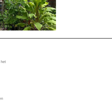
 het
en