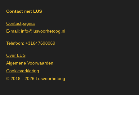
Contact met LUS
Contactpagina
E-mail:
info@lusvoorhetoog.nl
Telefoon: +31647698069
Over LUS
Algemene Voorwaarden
Cookieverklaring
© 2018 - 2026 Lusvoorhetoog