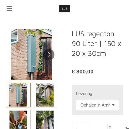
Ga
direct
naar
de
LUS regenton
hoofdinhoud
90 Liter | 150 x
20 x 30cm
€ 800,00
Levering
In