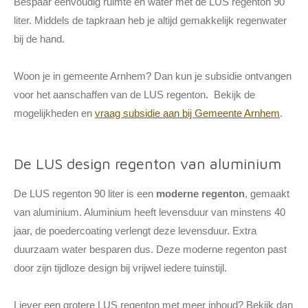
Bespaar eenvoudig ruimte én water met de LUS regenton 90
liter. Middels de tapkraan heb je altijd gemakkelijk regenwater
bij de hand.
Woon je in gemeente Arnhem? Dan kun je subsidie ontvangen
voor het aanschaffen van de LUS regenton.
Bekijk de
mogelijkheden en
vraag subsidie aan bij Gemeente Arnhem
.
De LUS design regenton van aluminium
De LUS regenton 90 liter is een
moderne regenton
, gemaakt
van aluminium. Aluminium heeft levensduur van minstens 40
jaar, de poedercoating verlengt deze levensduur. Extra
duurzaam water besparen dus. Deze moderne regenton past
door zijn tijdloze design bij vrijwel iedere tuinstijl.
Liever een grotere LUS regenton met meer inhoud? Bekijk dan