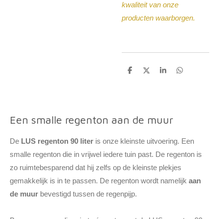
kwaliteit van onze
producten waarborgen.
D
D
S
D
e
e
h
e
l
e
a
l
e
l
r
e
n
e
n
Een smalle regenton aan de muur
De
LUS regenton 90 liter
is onze kleinste uitvoering. Een
smalle regenton die in vrijwel iedere tuin past. De regenton is
zo ruimtebesparend dat hij zelfs op de kleinste plekjes
gemakkelijk is in te passen. De regenton wordt namelijk
aan
de muur
bevestigd tussen de regenpijp.