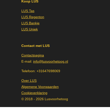
Koop LUS
b
a
e
o
g
d
LUS Tas
o
r
I
k
a
n
LUS Regenton
m
LUS Bankje
LUS Uniek
Contact met LUS
Contactpagina
E-mail:
info@lusvoorhetoog.nl
Telefoon: +31647698069
Over LUS
Algemene Voorwaarden
Cookieverklaring
© 2018 - 2026 Lusvoorhetoog